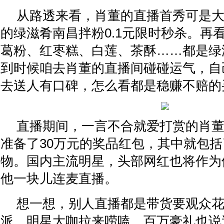
从路透来看，肖董的直播首秀可是大
的绿滋肴南昌拌粉0.1元限时秒杀。再
葛粉、红枣糕、白莲、茶酥……都是绿
到时候咱去肖董的直播间碰碰运气，自
去送人有口碑，怎么看都是稳赚不赔的
直播期间，一言不合就爱打赏的肖
准备了30万元的奖品红包，其中就包括了iP
物。国内主流明星，头部网红也将作为
他一块儿连麦直播。
想一想，别人直播都是带货要观众
派，明星大咖拉来唠嗑，百万豪礼也说