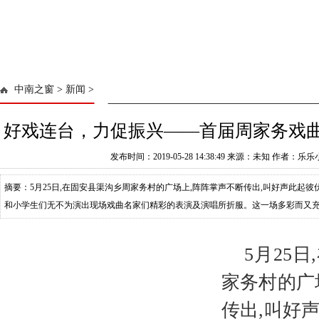
中南之窗
>
新闻
>
好戏连台，力促振兴——首届周家务戏
发布时间：2019-05-28 14:38:49 来源：未知 作者：乐
摘要：5月25日,在固安县渠沟乡周家务村的广场上,阵阵掌声不断传出,叫好声此起
和小学生们无不为演出现场戏曲名家们精彩的表演及演唱所折服。这一场多彩而又充
迷们叫好声不断,直呼过瘾。 戏剧
5月25
家务村的广
传出,叫好