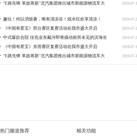
“E路先锋 革故筹新”北汽集团推出城市新能源物流车大
2019-07-
15:47:
17:57:
趣玩！何以消烦暑，唯有清凉谷！戏水狂欢享清凉！
2019-07-
《中国有星宝》邢台赛区复赛活动在我市盛大开启
2019-07-
14:40:
中式爆款合院 佳兆业东戴河即将撬动前所未见的滨海生
2019-07-
14:16:
《中国有星宝》东营赛区复赛活动在我市盛大开启
2019-07-
11:20:
“E路先锋 革故筹新”北汽集团推出城市新能源物流车大
2019-07-
15:47:
17:57:
热门频道推荐
相关功能