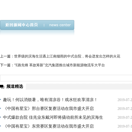
上一篇：
世界级的滨海生活遇上江南烟雨的中式合院，将会迸发出怎样的火花
下一篇：
“E路先锋 革故筹新”北汽集团推出城市新能源物流车大平台
频道精选
趣玩！何以消烦暑，唯有清凉谷！戏水狂欢享清凉！
2019-07-
《中国有星宝》邢台赛区复赛活动在我市盛大开启
2019-07-
14:40:
中式爆款合院 佳兆业东戴河即将撬动前所未见的滨海生
2019-07-
14:16:
《中国有星宝》东营赛区复赛活动在我市盛大开启
2019-07-
11:20: