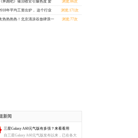
中式合院，将会
《奔跑吧》催泪收官引爆热度 爱
浏览:86次
奇艺七季“大满贯
2018年平均工资出炉， 这个行业
浏览:171次
超14万元居首
太热热热热！北京清凉谷放肆浪一
浏览:77次
夏，水上狂欢嗨
道新闻
三星Galaxy A60元气版有多强？来看看用
自三星Galaxy A60元气版发布以来，已在各大