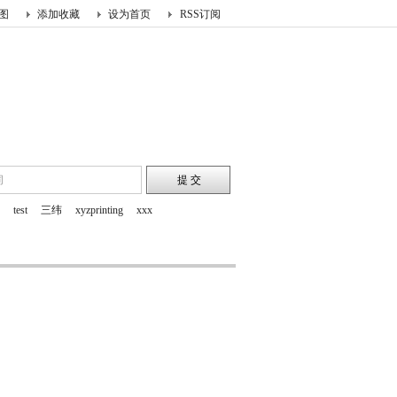
图
添加收藏
设为首页
RSS订阅
test
三纬
xyzprinting
xxx