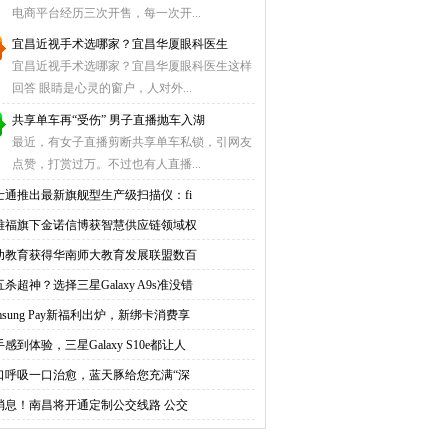
电商平台经历三次开售，每一次开...
宜昌近视手术选哪家？宜昌华厦眼科医生
宜昌近视手术选哪家？宜昌华厦眼科医生这样
回答 眼睛是心灵的窗户，人对外...
共享单车再“受伤” 男子直播抛车入湖
最近，有女子直播剪断共享单车私锁，引网友
点赞，打赏过万。不过也有人直播...
士通推出最新旗舰型生产级扫描仪：fi
雅福旗下金诺信博获智慧供应链领域权
幼教育获得华南师大教育发展联盟数百
杀超神？选择三星Galaxy A9s准没错
msung Pay新福利出炉，新绑卡消费享
感到体验，三星Galaxy S10e都让人
口呼吸一口治愈，蓝天豚给您充满“深
消息！南昌将开通定制公交线路 公交