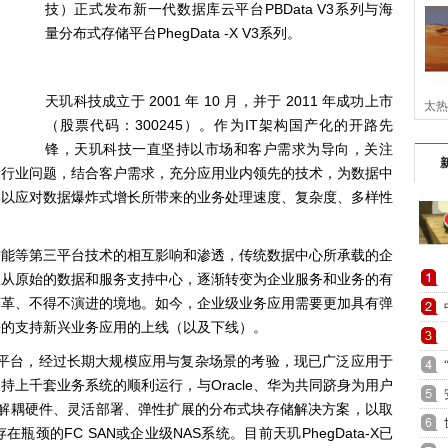
技）正式发布新一代数据库云平台
PBData V3系列与海
量分布式存储
平台
PhegData -X V3系列。
天玑科技成立于
2001 年 10 月，并于 2011 年成功上市
太热
（股票代码：300245）。作为IT架构国产化的开路先
锋，天玑科技一直坚持以市场和客户需求为导向，关注
段行业问题，结合客户需求，充分应用业内领先的技术，为数据中
，以应对数据爆炸式增长所带来的业务处理速度、复杂度、多样性
智能等第三平台技术的相互影响和渗透，传统数据中心所承载的企
正从原始的数据和服务支持中心，逐渐转变为企业服务和业务的有
变革、不得不演进的境地。如今，企业级业务应用需要更加具有弹
快的支持新兴业务应用的上线（以及下线）。
库云平台，经过长期大规模应用与复杂场景的考验，现已广泛应用于
上千套业务系统的顺利运行，与Oracle、华为共同跻身为用户
业提供解耦硬件、灵活部署、弹性扩展的分布式块存储解决方案，以取
颈的FC SAN或企业级NAS系统。目前天玑PhegData-X已