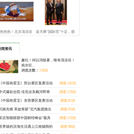
清凉谷！戏水
集团推出城
热热热！北京清凉谷
蓝天豚“国际范”十足，获
放肆浪一夏，
多国前政要
新闻资讯
趣玩！何以消烦暑，唯有清凉谷！
戏水狂...
浏览次数：
118次
《中国有星宝》邢台赛区复赛活动
浏览:142次
在我市盛大开启
中式爆款合院 佳兆业东戴河即将
浏览:129次
撬动前所未见的滨
《中国有星宝》东营赛区复赛活动
浏览:81次
在我市盛大开启
“E路先锋 革故筹新”北汽集团推出
浏览:65次
城市新能源物
安吉智能斩获中国财经峰会“最具
浏览:110次
创新力企业”奖
世界级的滨海生活遇上江南烟雨的
浏览:98次