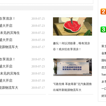
欢享清凉！
2019-07-25
盛大开启
2019-07-23
14:40:52
所未见的滨海生
2019-07-22
14:16:24
盛大开启
2019-07-19
11:20:46
趣玩！何以消烦暑，唯有清凉
·
富
新能源物流车大
2019-07-17
15:47:34
谷！戏水狂欢享清凉！
·
金
17:57:46
欢享清凉！
2019-07-25
·
国
盛大开启
2019-07-23
14:40:52
·
想五
所未见的滨海生
2019-07-22
14:16:24
·
Sa
盛大开启
2019-07-19
11:20:46
·
从手
“E路先锋 革故筹新”北汽集团推
新能源物流车大
2019-07-17
15:47:34
·
一
出城市新能源物流车大
17:57:46
·
好