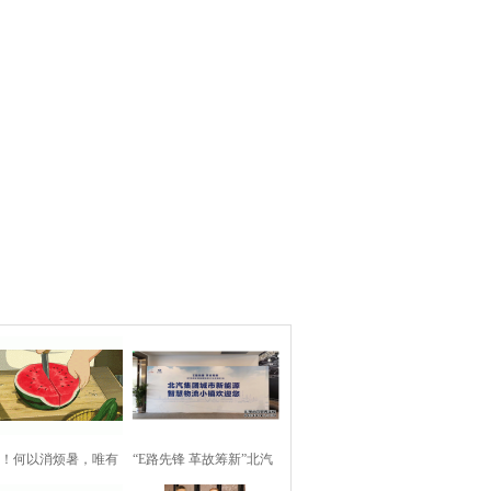
！何以消烦暑，唯有
“E路先锋 革故筹新”北汽